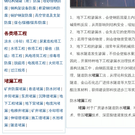
钢结构储罐（柜）防腐
|
喷砂除锈防
腐
|
钢构架设备防腐
|
桥梁钢结构防
腐
|
锅炉钢架防腐
|
高空管道及支架
1、 地下工程渗漏水，会使钢筋混凝土
防腐
|
煤仓/煤棚/煤库/防腐
|
碱骨料反应，从而影响到结构安全，缩短
2、 地下工程渗漏水，会失去它的使用
各类塔工程
力；若用于储存物资，则会使物资受潮乃
凉水（冷却）塔工程
|
尿素造粒塔工
3、 地下工程的渗漏，须常年采用机械
程
|
水塔工程
|
铁塔工程
|
吸收（脱
4、 输水隧道发生渗漏，不但会使输水
硫）塔工程
|
风电塔筒工程
|
排毒塔
因此，开展特种地下工程渗漏水治理技术
防腐
|
脱硫塔
|
电视塔工程
|
火炬塔工
盾构法施工中，由钢筋混凝土管片(衬砌
程
|
过江线塔
|
理。隧道防水
堵漏
工法，从理论和实践上
堵漏工程
隧道、金山石化总厂进排水隧道等大型工
矿井防腐堵漏
|
巷道堵漏
|
防水封堵
|
酯注浆材料，获得建设部科技进步三等奖
井筒堵漏
|
泵房堵漏
|
沉降缝堵漏
|
地
防水
堵漏
工程
下工程堵漏
|
地下室堵漏
|
电缆沟堵
堵漏
-对于厂房渗水隧道防水
堵漏
、
漏
|
电梯井堵漏
|
矿井堵漏
|
冷却塔堵
术、带压
堵漏
技术、深层裂缝灌浆技术,
漏
|
伸缩缝堵漏
|
施工缝堵漏
|
水池堵
漏
|
隧道堵漏
|