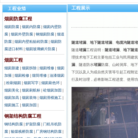
工程展示
烟囱防腐工程
烟囱防腐
|
烟囱内防腐
|
烟囱内壁防
腐
|
烟囱外壁防腐
|
钢烟囱防腐
|
烟道
防腐
|
烟囱内壁粘贴砖防腐
|
烟囱防
隧道堵漏
、
地下隧道堵漏
、
电缆沟隧道堵
腐进口材料
|
烟囱玻璃鳞片防腐
|
隧道
堵漏
工程说明：
隧道堵漏
、
地下隧道
理技术地下工程主要包括工业与民用建筑
烟囱工程
漏
、隧道防水
堵漏
防腐、山岭洞库、地下
烟囱新建
|
烟囱拆除
|
烟囱维修
|
烟囱
下沉以及人为或自然灾害等引起工程附近
加箍
|
烟囱检修
|
烟筒维修
|
油漆烟囱
行及时治理，必将影响工程进度、使用功
|
粉刷烟囱
|
烟囱写字
|
烟囱刷色环
|
烟囱美化
|
烟囱刷航标
|
砼烟囱加固
|
烟囱加高
|
烟囱装饰
|
烟囱滑模施工
|
烟囱施工
|
烟囱加固
|
钢架结构防腐工程
钢结构防腐
|
炉架防腐
|
门机吊机防
腐
|
输煤栈桥防腐
|
厂房钢结构防腐
|